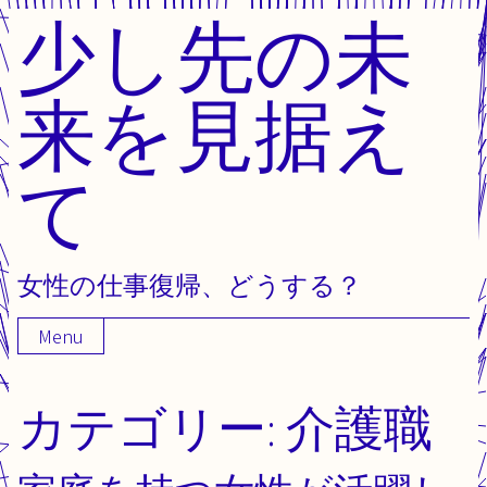
少し先の未
Skip
to
content
来を見据え
て
女性の仕事復帰、どうする？
Menu
カテゴリー:
介護職